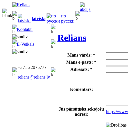
по
latviski
русски
Kontakti
Relians
E-Veikals
Mans vārds: *
Mans e-pasts: *
+371 22075777
Adresāts: *
relians@relians.lv
Komentārs:
Jūs pārsūtīsiet sekojošu
https://www
adresi: