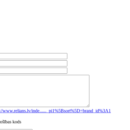
s://www.relians.lv/inde......_pi1%5Bsort%5D=brand_id%3A1