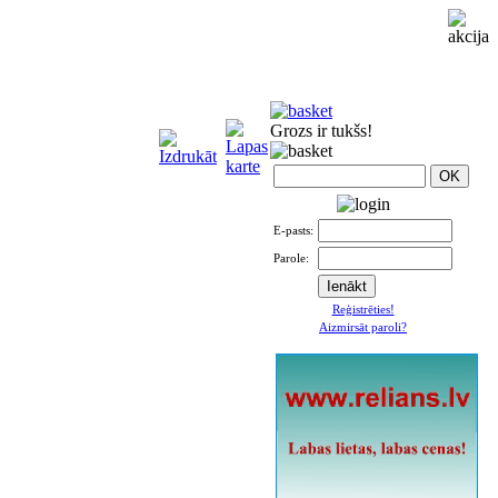
Grozs ir tukšs!
E-pasts:
Parole:
Reģistrēties!
Aizmirsāt paroli?