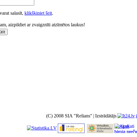
varat salasīt,
klikšķiniet šeit
.
m, aizpildiet ar zvaigznīti atzīmētos laukus!
(C) 2008 SIA "Relians"
|
Izstrādātājs
Apskati
biroja preč