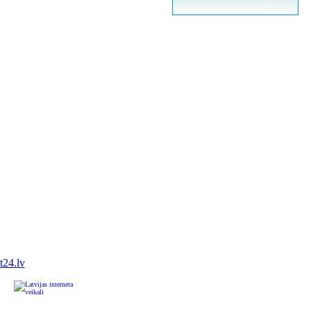
it24.lv
u