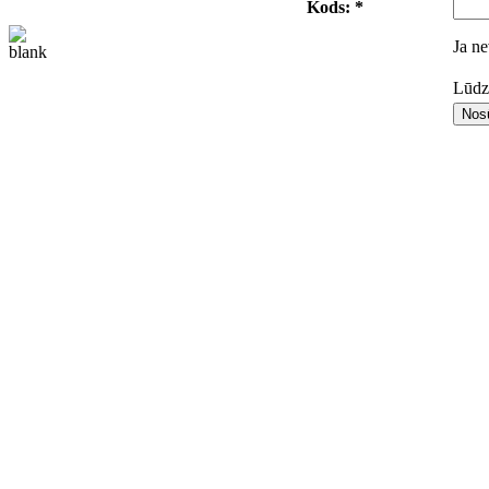
Kods: *
Ja ne
Lūdza