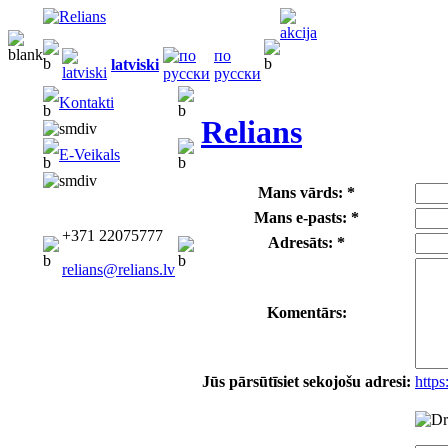
по
latviski
русски
Kontakti
Relians
E-Veikals
Mans vārds: *
Mans e-pasts: *
+371 22075777
Adresāts: *
relians@relians.lv
Komentārs:
Jūs pārsūtīsiet sekojošu adresi:
http