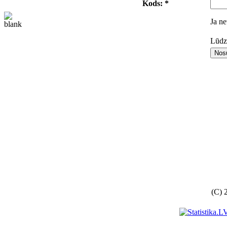
Kods: *
Ja ne
Lūdza
(C) 