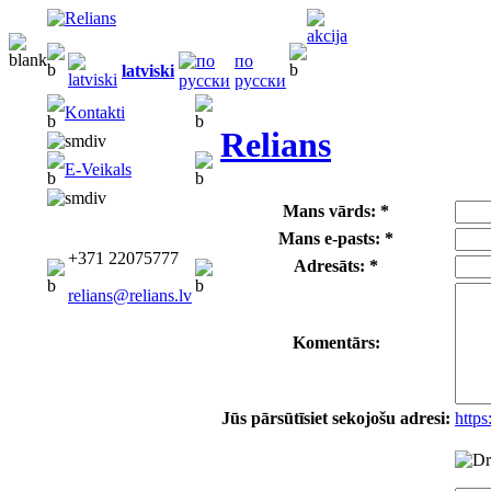
по
latviski
русски
Kontakti
Relians
E-Veikals
Mans vārds: *
Mans e-pasts: *
+371 22075777
Adresāts: *
relians@relians.lv
Komentārs:
Jūs pārsūtīsiet sekojošu adresi:
http