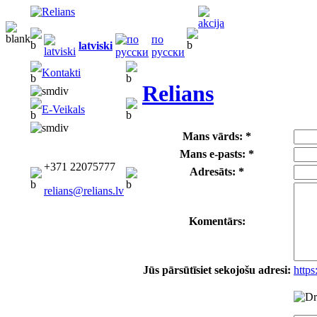
по
latviski
русски
Kontakti
Relians
E-Veikals
Mans vārds: *
Mans e-pasts: *
+371 22075777
Adresāts: *
relians@relians.lv
Komentārs:
Jūs pārsūtīsiet sekojošu adresi:
http