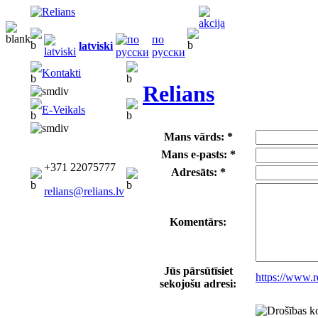
по
latviski
русски
Kontakti
Relians
E-Veikals
Mans vārds: *
Mans e-pasts: *
+371 22075777
Adresāts: *
relians@relians.lv
Komentārs:
Jūs pārsūtīsiet
https://www.
sekojošu adresi: