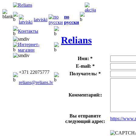
по
latviski
русски
Контакты
Relians
Интернет-
магазин
Имя: *
E-mail: *
+371 22075777
Получатель: *
relians@relians.lv
Комментарий::
Вы отправите
https://www.
следующий адрес: