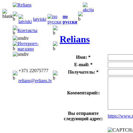
по
latviski
русски
Контакты
Relians
Интернет-
магазин
Имя: *
E-mail: *
+371 22075777
Получатель: *
relians@relians.lv
Комментарий::
Вы отправите
https://www.
следующий адрес: