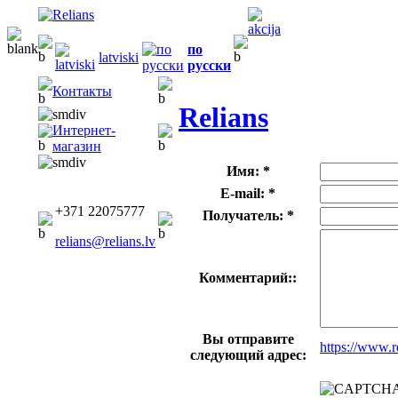
по
latviski
русски
Контакты
Relians
Интернет-
магазин
Имя: *
E-mail: *
+371 22075777
Получатель: *
relians@relians.lv
Комментарий::
Вы отправите
https://www.
следующий адрес: