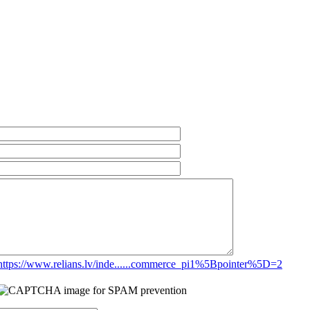
https://www.relians.lv/inde......commerce_pi1%5Bpointer%5D=2