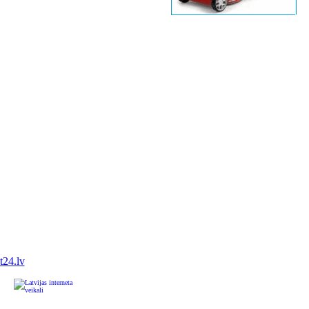
it24.lv
u