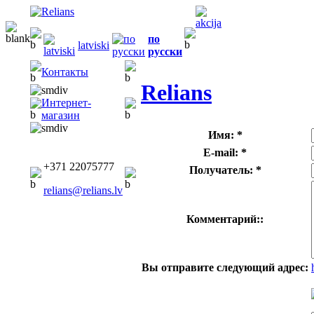
по
latviski
русски
Контакты
Relians
Интернет-
магазин
Имя: *
E-mail: *
+371 22075777
Получатель: *
relians@relians.lv
Комментарий::
Вы отправите следующий адрес: