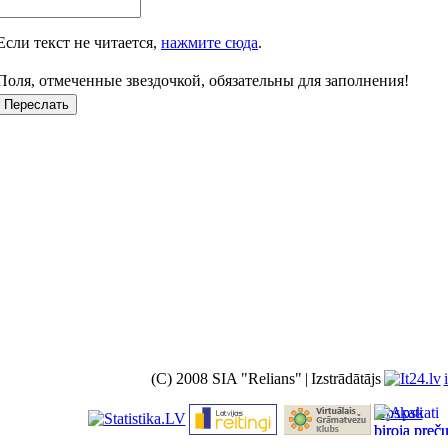
Если текст не читается,
нажмите сюда
.
Поля, отмеченные звездочкой, обязательны для заполнения!
(C) 2008 SIA "Relians"
|
Izstrādātājs
Apskati
biroja preč