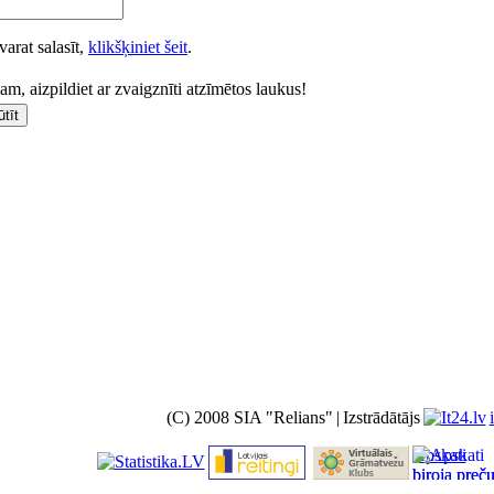
varat salasīt,
klikšķiniet šeit
.
m, aizpildiet ar zvaigznīti atzīmētos laukus!
(C) 2008 SIA "Relians"
|
Izstrādātājs
Apskati
biroja preč