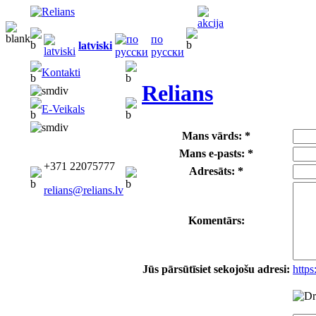
по
latviski
русски
Kontakti
Relians
E-Veikals
Mans vārds: *
Mans e-pasts: *
+371 22075777
Adresāts: *
relians@relians.lv
Komentārs:
Jūs pārsūtīsiet sekojošu adresi:
http