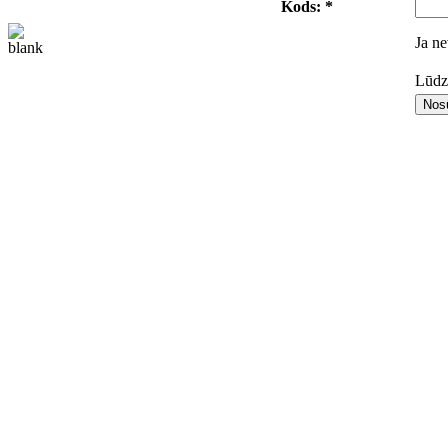
Kods: *
Ja ne
Lūdza