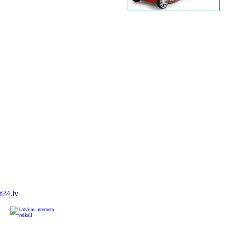
it24.lv
u