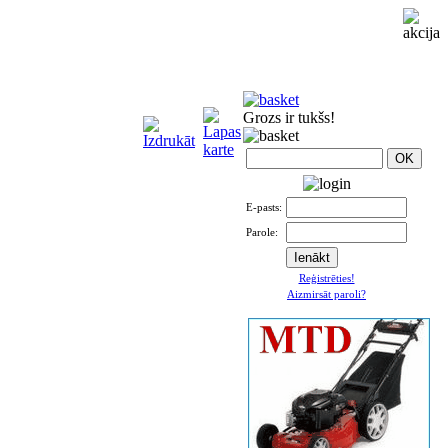
Grozs ir tukšs!
E-pasts:
Parole:
Reģistrēties!
Aizmirsāt paroli?