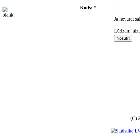
Kods: *
Ja nevarat sa
Lūdzam, aizpi
(C) 