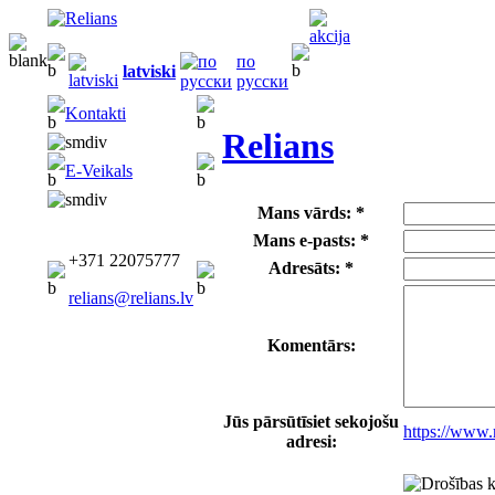
по
latviski
русски
Kontakti
Relians
E-Veikals
Mans vārds: *
Mans e-pasts: *
+371 22075777
Adresāts: *
relians@relians.lv
Komentārs:
Jūs pārsūtīsiet sekojošu
https://www.
adresi: