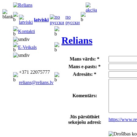
по
latviski
русски
Kontakti
Relians
E-Veikals
Mans vārds: *
Mans e-pasts: *
+371 22075777
Adresāts: *
relians@relians.lv
Komentārs:
Jūs pārsūtīsiet
https://www.r
sekojošu adresi: