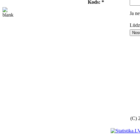
Kods: *
Ja ne
Lūdza
(C) 