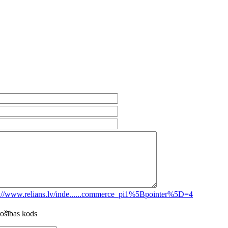
s://www.relians.lv/inde......commerce_pi1%5Bpointer%5D=4