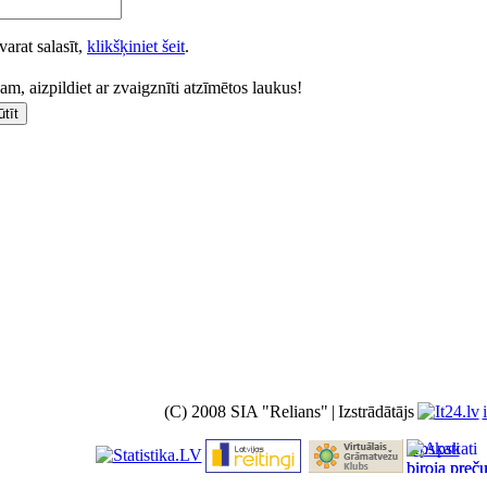
varat salasīt,
klikšķiniet šeit
.
m, aizpildiet ar zvaigznīti atzīmētos laukus!
(C) 2008 SIA "Relians"
|
Izstrādātājs
Apskati
biroja preč