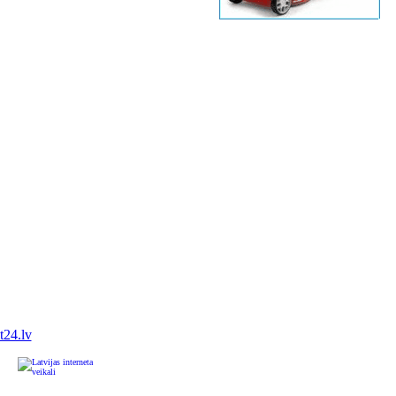
it24.lv
u