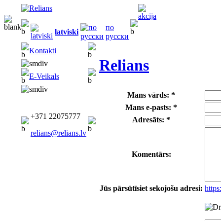
по
latviski
русски
Kontakti
Relians
E-Veikals
Mans vārds: *
Mans e-pasts: *
+371 22075777
Adresāts: *
relians@relians.lv
Komentārs:
Jūs pārsūtīsiet sekojošu adresi:
http