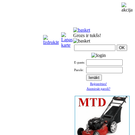
Grozs ir tukšs!
E-pasts:
Parole:
Reģistrēties!
Aizmirsāt paroli?