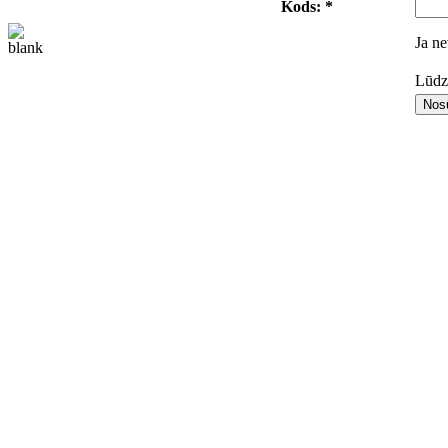
Kods: *
Ja ne
Lūdza