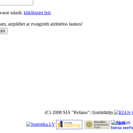
varat salasīt,
klikšķiniet šeit
.
m, aizpildiet ar zvaigznīti atzīmētos laukus!
(C) 2008 SIA "Relians"
|
Izstrādātājs
Apskati
biroja preč