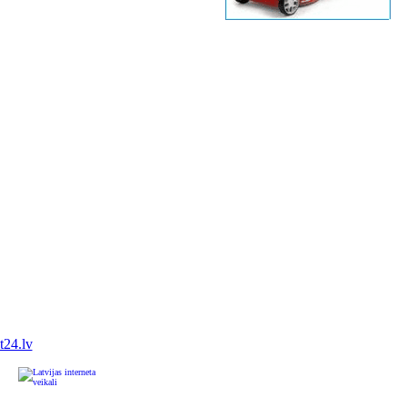
it24.lv
u