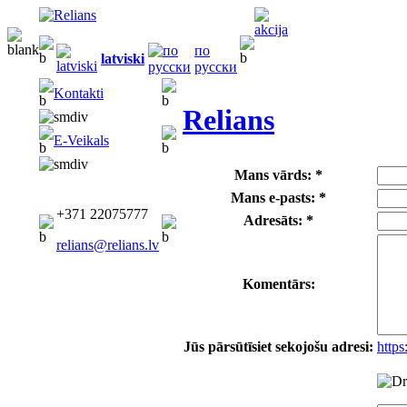
по
latviski
русски
Kontakti
Relians
E-Veikals
Mans vārds: *
Mans e-pasts: *
+371 22075777
Adresāts: *
relians@relians.lv
Komentārs:
Jūs pārsūtīsiet sekojošu adresi:
https