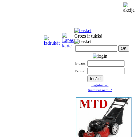
Grozs ir tukšs!
E-pasts:
Parole:
Reģistrēties!
Aizmirsāt paroli?