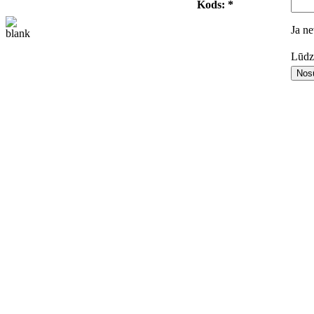
Kods: *
Ja ne
Lūdza