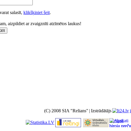
varat salasīt,
klikšķiniet šeit
.
m, aizpildiet ar zvaigznīti atzīmētos laukus!
(C) 2008 SIA "Relians"
|
Izstrādātājs
Apskati
biroja preč