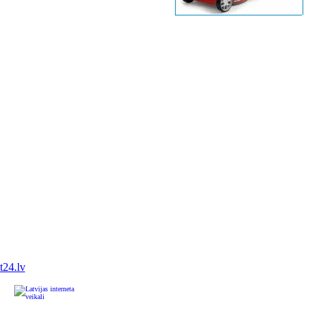
it24.lv
u