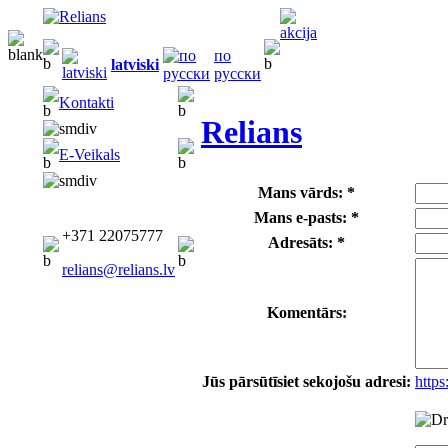
по
latviski
русски
Kontakti
Relians
E-Veikals
Mans vārds: *
Mans e-pasts: *
+371 22075777
Adresāts: *
relians@relians.lv
Komentārs:
Jūs pārsūtīsiet sekojošu adresi:
https