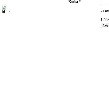
Kods: *
Ja ne
Lūdza