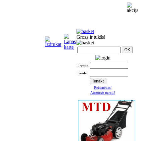
Grozs ir tukšs!
E-pasts:
Parole:
Reģistrēties!
Aizmirsāt paroli?