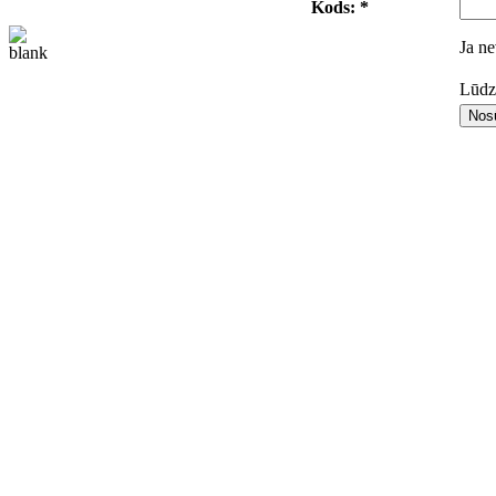
Kods: *
Ja ne
Lūdza