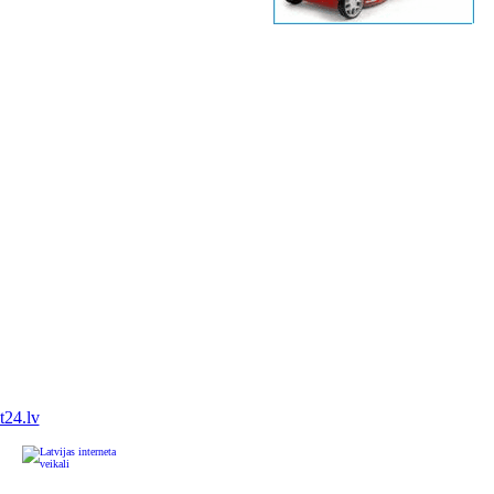
it24.lv
u