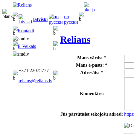
по
latviski
русски
Kontakti
Relians
E-Veikals
Mans vārds: *
Mans e-pasts: *
+371 22075777
Adresāts: *
relians@relians.lv
Komentārs:
Jūs pārsūtīsiet sekojošu adresi:
http