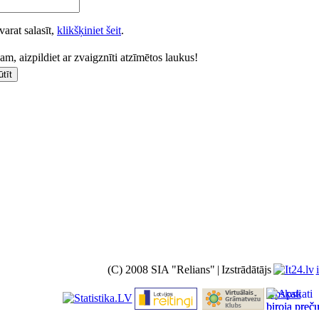
varat salasīt,
klikšķiniet šeit
.
m, aizpildiet ar zvaigznīti atzīmētos laukus!
(C) 2008 SIA "Relians"
|
Izstrādātājs
Apskati
biroja preč