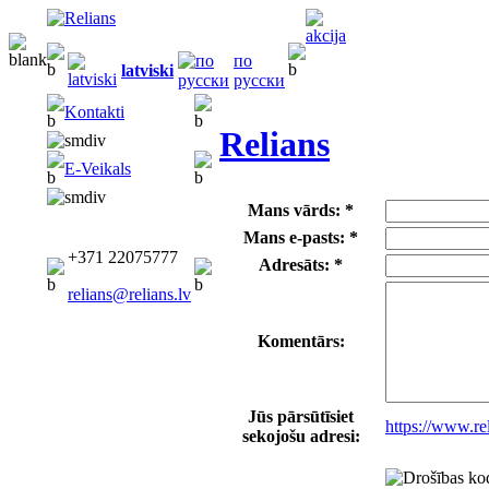
по
latviski
русски
Kontakti
Relians
E-Veikals
Mans vārds: *
Mans e-pasts: *
+371 22075777
Adresāts: *
relians@relians.lv
Komentārs:
Jūs pārsūtīsiet
https://www.r
sekojošu adresi: