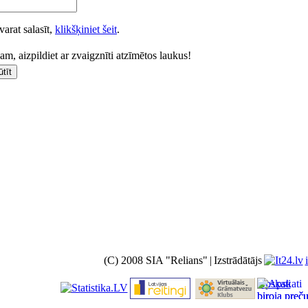
varat salasīt,
klikšķiniet šeit
.
m, aizpildiet ar zvaigznīti atzīmētos laukus!
(C) 2008 SIA "Relians"
|
Izstrādātājs
Apskati
biroja preč