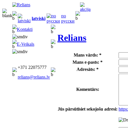
по
latviski
русски
Kontakti
Relians
E-Veikals
Mans vārds: *
Mans e-pasts: *
+371 22075777
Adresāts: *
relians@relians.lv
Komentārs:
Jūs pārsūtīsiet sekojošu adresi:
https