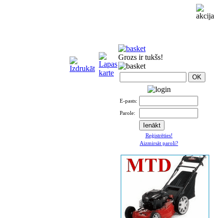
Grozs ir tukšs!
E-pasts:
Parole:
Reģistrēties!
Aizmirsāt paroli?