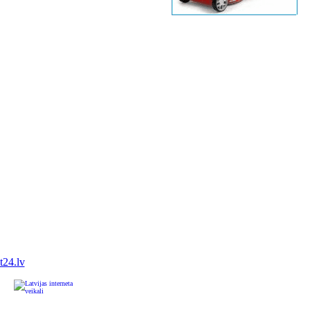
it24.lv
u