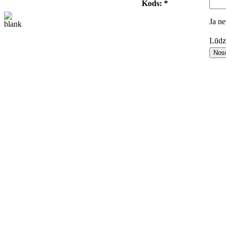
Kods: *
Ja ne
Lūdza