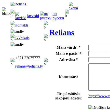
по
latviski
русски
Kontakti
Relians
E-Veikals
Mans vārds: *
Mans e-pasts: *
+371 22075777
Adresāts: *
relians@relians.lv
Komentārs:
Jūs pārsūtīsiet
https://www.
sekojošu adresi: