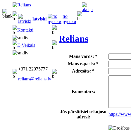
по
latviski
русски
Kontakti
Relians
E-Veikals
Mans vārds: *
Mans e-pasts: *
+371 22075777
Adresāts: *
relians@relians.lv
Komentārs:
Jūs pārsūtīsiet sekojošu
https://www
adresi: