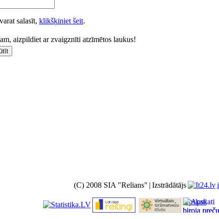
varat salasīt,
klikšķiniet šeit
.
m, aizpildiet ar zvaigznīti atzīmētos laukus!
(C) 2008 SIA "Relians"
|
Izstrādātājs
Apskati
biroja preč