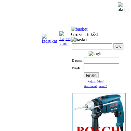
Grozs ir tukšs!
E-pasts:
Parole:
Reģistrēties!
Aizmirsāt paroli?