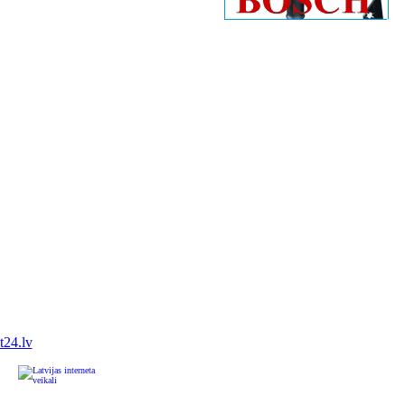
it24.lv
u