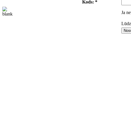
Kods: *
Ja ne
Lūdza