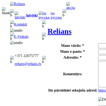
по
latviski
русски
Kontakti
Relians
E-Veikals
Mans vārds: *
Mans e-pasts: *
+371 22075777
Adresāts: *
relians@relians.lv
Komentārs:
Jūs pārsūtīsiet sekojošu adresi:
https