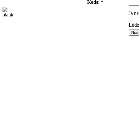
Kods: *
Ja ne
Lūdza