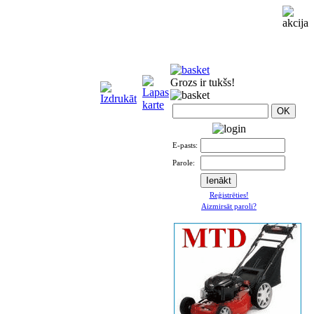
Grozs ir tukšs!
E-pasts:
Parole:
Reģistrēties!
Aizmirsāt paroli?