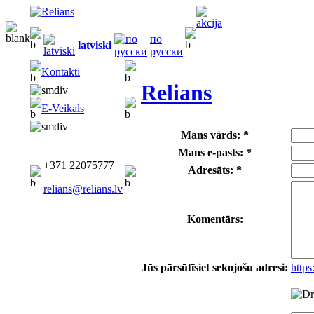
по
latviski
русски
Kontakti
Relians
E-Veikals
Mans vārds: *
Mans e-pasts: *
+371 22075777
Adresāts: *
relians@relians.lv
Komentārs:
Jūs pārsūtīsiet sekojošu adresi:
http