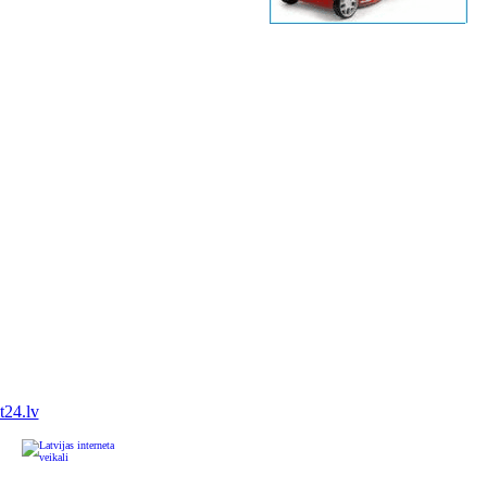
it24.lv
u