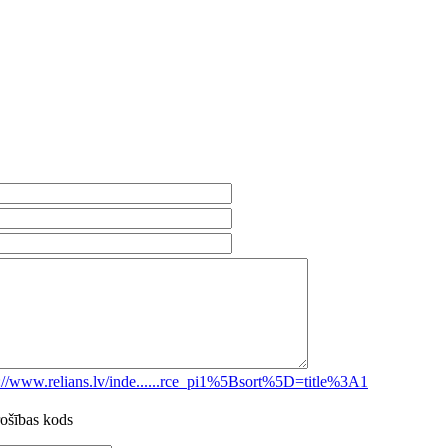
s://www.relians.lv/inde......rce_pi1%5Bsort%5D=title%3A1