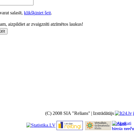
varat salasīt,
klikšķiniet šeit
.
m, aizpildiet ar zvaigznīti atzīmētos laukus!
(C) 2008 SIA "Relians"
|
Izstrādātājs
Apskati
biroja preč