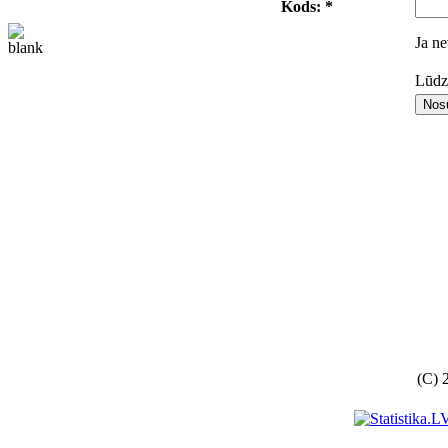
Kods: *
Ja ne
Lūdza
(C) 