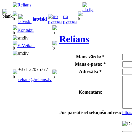
по
latviski
русски
Kontakti
Relians
E-Veikals
Mans vārds: *
Mans e-pasts: *
+371 22075777
Adresāts: *
relians@relians.lv
Komentārs:
Jūs pārsūtīsiet sekojošu adresi:
https