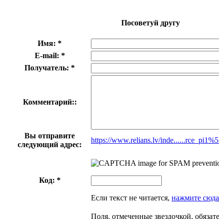
Посоветуй другу
Имя: *
E-mail: *
Получатель: *
Комментарий::
Вы отправите
https://www.relians.lv/inde......rce_p
следующий адрес:
Код: *
Если текст не читается,
нажмите сюда
Поля, отмеченные звездочкой, обязат