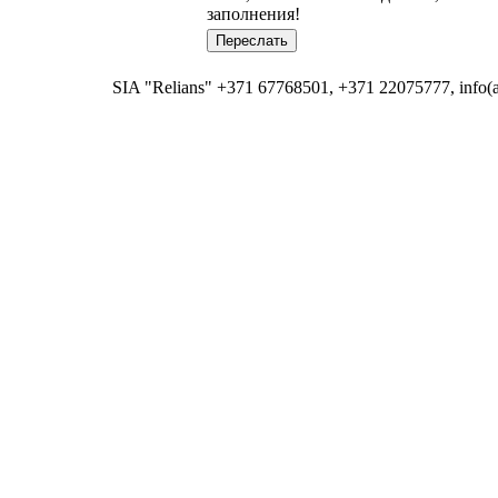
заполнения!
SIA "Relians" +371 67768501, +371 22075777, info(at