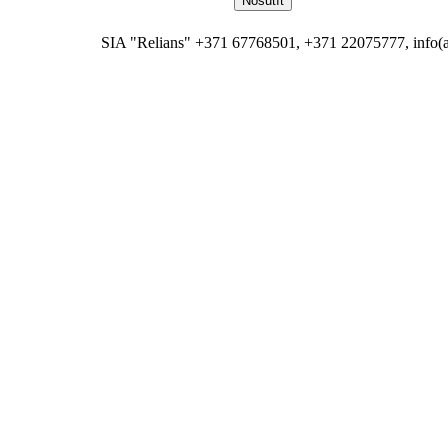
SIA "Relians" +371 67768501, +371 22075777, info(at