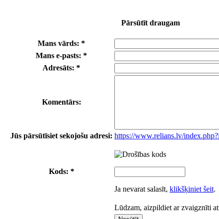
Pārsūtīt draugam
Mans vārds: *
Mans e-pasts: *
Adresāts: *
Komentārs:
Jūs pārsūtīsiet sekojošu adresi:
https://www.relians.lv/index.php
Kods: *
Ja nevarat salasīt,
klikšķiniet šeit
.
Lūdzam, aizpildiet ar zvaigznīti a