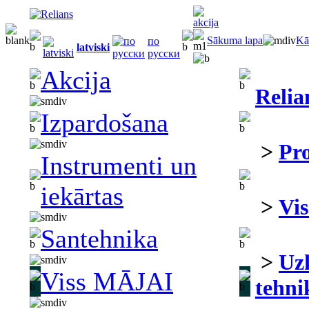
Sākuma lapa
Kā
по
latviski
русски
Akcija
Relia
Izpardošana
>
Pr
Instrumenti un
iekārtas
>
Vi
Santehnika
>
Uz
Viss MĀJAI
tehni