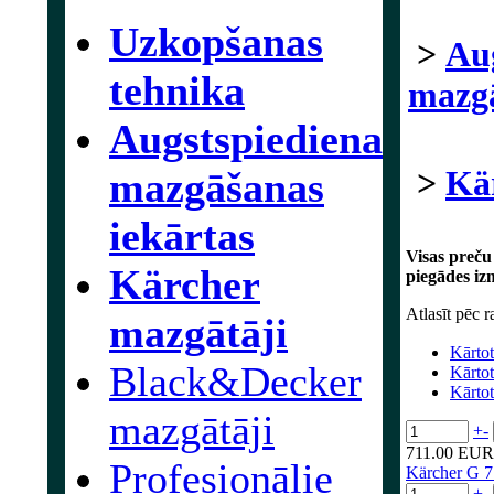
Uzkopšanas
>
Au
tehnika
mazgā
Augstspiediena
>
Kä
mazgāšanas
iekārtas
Visas preču
Kärcher
piegādes iz
Atlasīt pēc r
mazgātāji
Kārtot
Black&Decker
Kārto
Kārtot
mazgātāji
+
-
711.00 EUR
Profesionālie
Kärcher G 
+
-