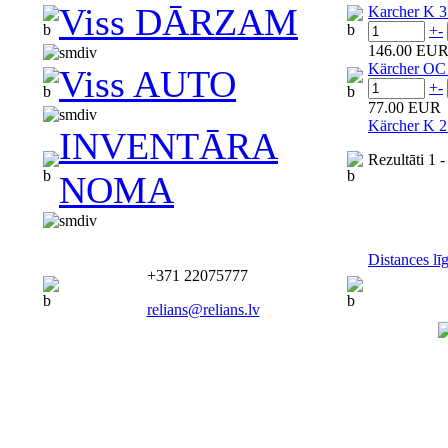
Viss DĀRZAM
Karcher K 3 
+
-
146.00 EU
Kärcher OC 3
Viss AUTO
+
-
77.00 EUR
Kärcher K 2 
INVENTĀRA
Rezultāti
1 -
NOMA
Distances l
+371 22075777
relians@relians.lv