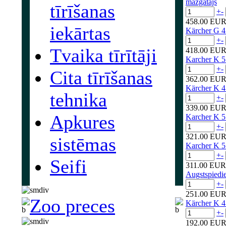
mazgātājs
tīrīšanas
+
-
458.00 EU
iekārtas
Kärcher G 
+
-
Tvaika tīrītāji
418.00 EU
Karcher K 5
+
-
Cita tīrīšanas
362.00 EU
Kärcher K 4
tehnika
+
-
339.00 EU
Apkures
Karcher K 5
+
-
321.00 EU
sistēmas
Karcher K 5
+
-
Seifi
311.00 EUR
Augstspiedi
+
-
251.00 EU
Zoo preces
Kärcher K 4
+
-
192.00 EU