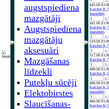
augstspiediena
645.00 EU
Karcher K 7
mazgātājs
mazgātāji
+
-
641.00 EU
Augstspiediena
Karcher K 7
mazgātājs
mazgātāju
+
-
519.00 EU
Kärcher K 7
aksesuāri
+
-
517.00 EU
Mazgāšanas
Kärcher K 7
+
-
līdzekli
480.00 EU
Kärcher K 5
+
-
Putekļu sūcēji
466.00 EU
Karcher K 5
Elektobirstes
mazgātājs
+
-
Slaucīšanas-
466.00 EU
Karcher K 5