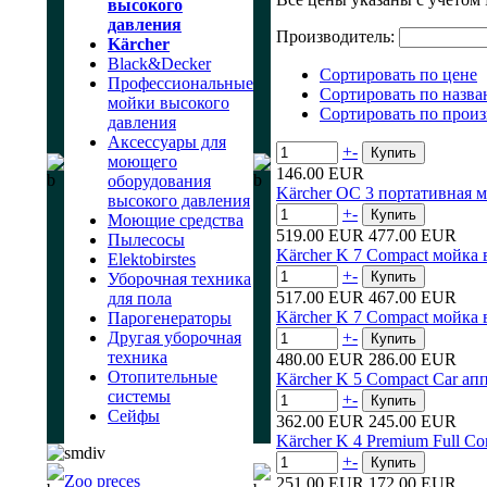
высокого
давления
Производитель:
Kärcher
Black&Decker
Сортировать по цене
Профессиональные
Сортировать по назв
мойки высокого
Сортировать по прои
давления
Аксессуары для
+
-
моющего
146.00 EUR
оборудования
Kärcher OC 3 портативная 
высокого давления
+
-
Моющие средства
519.00 EUR
477.00 EUR
Пылесосы
Kärcher K 7 Compact мойка
Elektobirstes
+
-
Уборочная техника
517.00 EUR
467.00 EUR
для пола
Kärcher K 7 Compact мойка
Парогенераторы
Другая уборочная
+
-
техника
480.00 EUR
286.00 EUR
Отопительные
Kärcher K 5 Compact Car ап
системы
+
-
Сейфы
362.00 EUR
245.00 EUR
Kärcher K 4 Premium Full Co
+
-
Zoo preces
251.00 EUR
172.00 EUR