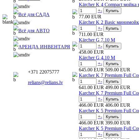
Kärcher K 4 Compact мойка
+
-
Всё для САДА
77.00 EUR
Kärcher K 2 Basic минимойк
+
-
Всё для АВТО
711.00 EUR
Kärcher G 7.10 M
+
-
АРЕНДА ИНВЕНТАРЯ
458.00 EUR
Kärcher G 4.10 M
+
-
645.00 EUR
509.00 EUR
+371 22075777
Karcher K 7 Premium Full Co
+
-
relians@relians.lv
641.00 EUR
499.00 EUR
Karcher K 7 Premium Full Co
+
-
466.00 EUR
406.00 EUR
Karcher K 5 Premium Full Co
+
-
466.00 EUR
399.00 EUR
Karcher K 5 Premium Full Co
+
-