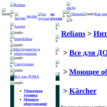
Начало
Как пр
по
latviski
русски
Акция
Relians
>
Инт
Izpardošana
Инструменты и
>
Все для 
оборудование
Сантехника
>
Моющее об
Все для ДОМА
>
Kärcher
Уборочная
техника
Моющее
оборудование
Все цены указаны с учётом