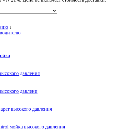
анию
↓
зводителю
мойка
 высокого давления
 высокого давлени
парат высокого давления
ntrol мойка высокого давления