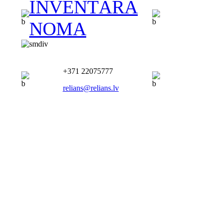
INVENTĀRA
NOMA
+371 22075777
relians@relians.lv