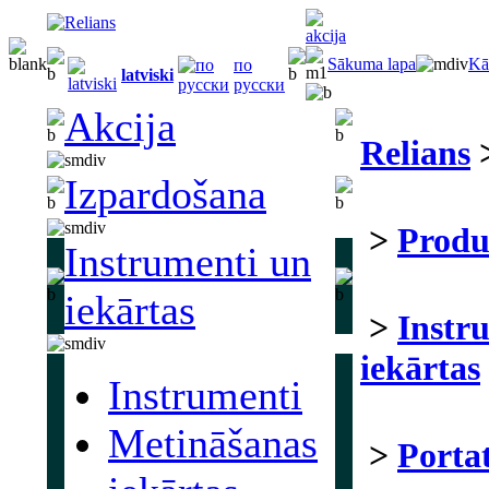
Sākuma lapa
Kā
по
latviski
русски
Akcija
Relians
Izpardošana
>
Produ
Instrumenti un
iekārtas
>
Instr
iekārtas
Instrumenti
Metināšanas
>
Portat