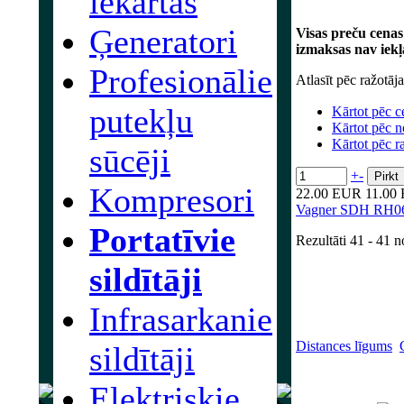
iekārtas
Ģeneratori
Visas preču cenas
izmaksas nav iekļ
Profesionālie
Atlasīt pēc ražotāj
putekļu
Kārtot pēc c
Kārtot pēc 
Kārtot pēc r
sūcēji
+
-
Kompresori
22.00 EUR
11.00
Vagner SDH RH06 In
Portatīvie
Rezultāti
41 - 41
n
sildītāji
Infrasarkanie
Distances līgums
sildītāji
Elektrisķie