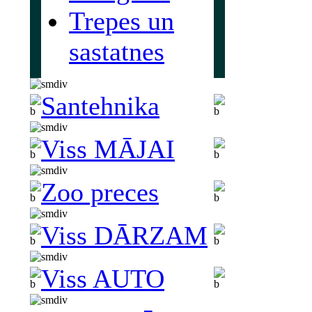
Trepes un
sastatnes
Santehnika
Viss MĀJAI
Zoo preces
Viss DĀRZAM
Viss AUTO