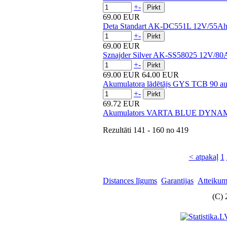
+
-
69.00 EUR
Deta Standart AK-DC551L 12V/55A
+
-
69.00 EUR
Sznajder Silver AK-SS58025 12V/8
+
-
69.00 EUR
64.00 EUR
Akumulatora lādētājs GYS TCB 90 au
+
-
69.72 EUR
Akumulators VARTA BLUE DYNAM
Rezultāti
141 - 160
no
419
< atpakaļ
1
Distances līgums
Garantijas
Atteikuma
(C) 