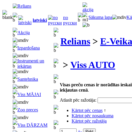
Sākuma lapa
Kā
по
latviski
русски
Akcija
Relians
>
E-Veika
Izpardošana
Instrumenti un
>
Viss AUTO
iekārtas
Santehnika
Visas preču cenas ir norādītas iesk
iekļautas cenā
.
Viss MĀJAI
Atlasīt pēc ražotāja:
Zoo preces
Kārtot pēc cenas
↑
Kārtot pēc nosaukuma
Kārtot pēc ražotāja
Viss DĀRZAM
+
-