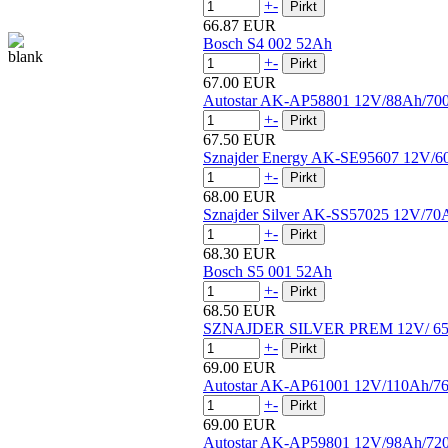
+
-
66.87 EUR
Bosch S4 002 52Ah
+
-
67.00 EUR
Autostar AK-AP58801 12V/88Ah/70
+
-
67.50 EUR
Sznajder Energy AK-SE95607 12V/
+
-
68.00 EUR
Sznajder Silver AK-SS57025 12V/7
+
-
68.30 EUR
Bosch S5 001 52Ah
+
-
68.50 EUR
SZNAJDER SILVER PREM 12V/ 65
+
-
69.00 EUR
Autostar AK-AP61001 12V/110Ah/7
+
-
69.00 EUR
Autostar AK-AP59801 12V/98Ah/72