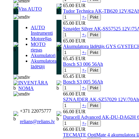
65.00 EUR
Viss AUTO
Tudor Technica AK-TB620 12V/62A
+
-
65.00 EUR
AUTO
Sznajder Silver AK-SS57525 12V/7
Instrumenti
+
-
Motoreļļas
65.00 EUR
MOTO
Akumulatora lādētājs GYS GYSTECH
riepas
+
-
Akumulatori
65.45 EUR
Akumulatora
Bosch S3 006 56Ah
lādētāji
+
-
65.45 EUR
Bosch S3 005 56Ah
INVENTĀRA
+
-
NOMA
66.00 EUR
SZNAJDER AK-SZ57029 12V/70Ah
+
-
+371 22075777
66.00 EUR
Duracell Advanced AK-DU-DA62H 
relians@relians.lv
+
-
66.00 EUR
TECMATE OptiMate 4 akumulatora lādēt