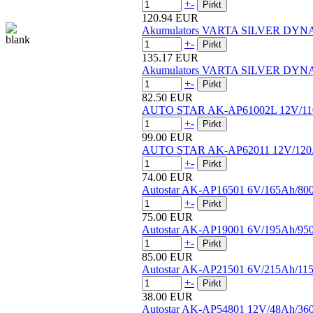
+
-
120.94 EUR
Akumulators VARTA SILVER DYN
+
-
135.17 EUR
Akumulators VARTA SILVER DYNA
+
-
82.50 EUR
AUTO STAR AK-AP61002L 12V/11
+
-
99.00 EUR
AUTO STAR AK-AP62011 12V/120
+
-
74.00 EUR
Autostar AK-AP16501 6V/165Ah/80
+
-
75.00 EUR
Autostar AK-AP19001 6V/195Ah/95
+
-
85.00 EUR
Autostar AK-AP21501 6V/215Ah/11
+
-
38.00 EUR
Autostar AK-AP54801 12V/48Ah/36