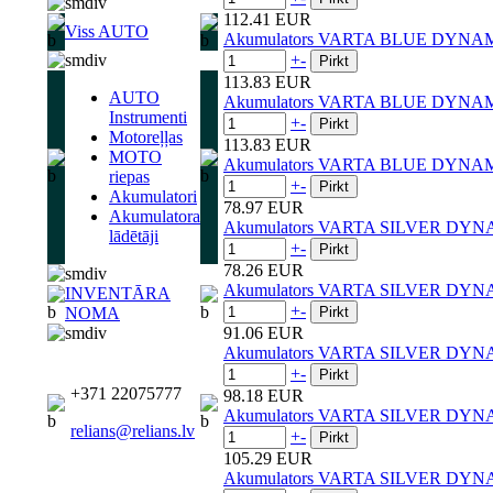
112.41 EUR
Viss AUTO
Akumulators VARTA BLUE DYNAM
+
-
113.83 EUR
AUTO
Akumulators VARTA BLUE DYNAM
Instrumenti
+
-
Motoreļļas
113.83 EUR
MOTO
Akumulators VARTA BLUE DYNAM
riepas
+
-
Akumulatori
78.97 EUR
Akumulatora
Akumulators VARTA SILVER DYN
lādētāji
+
-
78.26 EUR
Akumulators VARTA SILVER DYN
INVENTĀRA
+
-
NOMA
91.06 EUR
Akumulators VARTA SILVER DYN
+
-
+371 22075777
98.18 EUR
Akumulators VARTA SILVER DYN
relians@relians.lv
+
-
105.29 EUR
Akumulators VARTA SILVER DYN