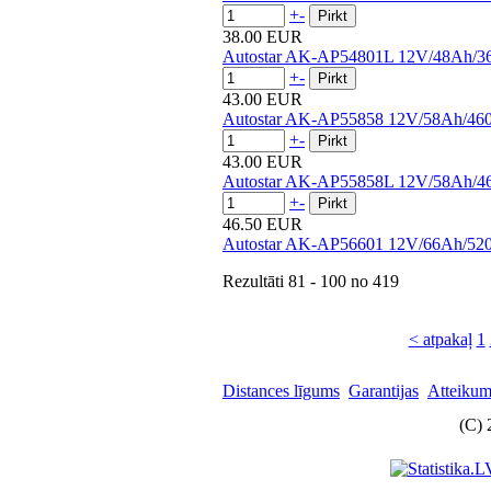
+
-
38.00 EUR
Autostar AK-AP54801L 12V/48Ah/3
+
-
43.00 EUR
Autostar AK-AP55858 12V/58Ah/46
+
-
43.00 EUR
Autostar AK-AP55858L 12V/58Ah/4
+
-
46.50 EUR
Autostar AK-AP56601 12V/66Ah/52
Rezultāti
81 - 100
no
419
< atpakaļ
1
Distances līgums
Garantijas
Atteikuma
(C) 