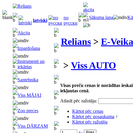
Sākuma lapa
Kā
по
latviski
русски
Akcija
Relians
>
E-Veika
Izpardošana
Instrumenti un
>
Viss AUTO
iekārtas
Santehnika
Visas preču cenas ir norādītas iesk
iekļautas cenā
.
Viss MĀJAI
Atlasīt pēc ražotāja:
Zoo preces
Kārtot pēc cenas
Kārtot pēc nosaukuma
↑
Kārtot pēc ražotāja
Viss DĀRZAM
+
-