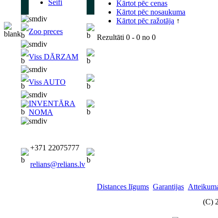
Seifi
Kārtot pēc cenas
Kārtot pēc nosaukuma
Kārtot pēc ražotāja
↑
Zoo preces
Rezultāti
0 - 0
no
0
Viss DĀRZAM
Viss AUTO
INVENTĀRA
NOMA
+371 22075777
relians@relians.lv
Distances līgums
Garantijas
Atteikuma
(C) 