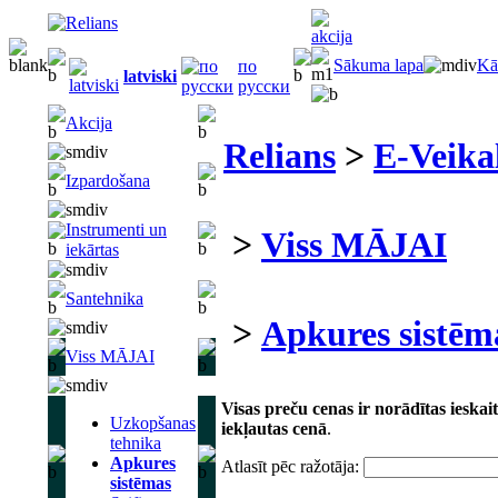
Sākuma lapa
Kā
по
latviski
русски
Akcija
Relians
>
E-Veika
Izpardošana
Instrumenti un
>
Viss MĀJAI
iekārtas
Santehnika
>
Apkures sistēm
Viss MĀJAI
Visas preču cenas ir norādītas iesk
Uzkopšanas
iekļautas cenā
.
tehnika
Apkures
Atlasīt pēc ražotāja:
sistēmas