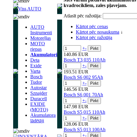
kvadrocikliem, zales pļavejam.
Viss AUTO
Atlasīt pēc ražotāja:
Kārtot pēc cenas
AUTO
Kārtot pēc nosaukuma
↓
Instrumenti
Kārtot pēc ražotāja
Motoreļļas
MOTO
+
-
riepas
140.86 EUR
Akumulatori
Bosch T3 035 110Ah
Deta
Exide
+
-
Varta
193.51 EUR
Bosch
Bosch S6 002 95Ah
Tudor
+
-
Autostar
146.56 EUR
Sznajder
Bosch S6 001 70Ah
Duracell
+
-
EXIDE
147.98 EUR
(MOTO)
Bosch S5 015 110Ah
Akumulatora
+
-
lādētāji
128.06 EUR
Bosch S5 013 100Ah
+
-
INVENTĀRA