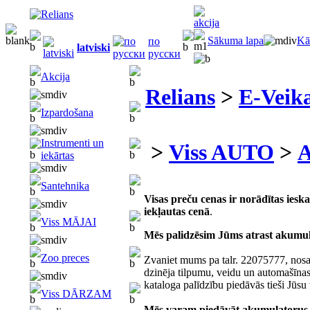
Sākuma lapa
Kā
по
latviski
русски
Akcija
Relians
>
E-Veika
Izpardošana
Instrumenti un
>
Viss AUTO
>
A
iekārtas
Santehnika
Visas preču cenas ir norādītas ies
iekļautas cenā
.
Viss MĀJAI
Mēs palidzēsim Jūms atrast akumu
Zoo preces
Zvaniet mums pa talr. 22075777, nosa
dzinēja tilpumu, veidu un automašīna
kataloga palīdzību piedāvās tieši Jūsu
Viss DĀRZAM
Mēs varam piedāvāt akumulatorus a