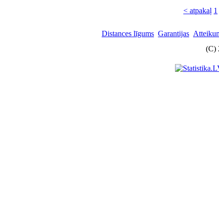
< atpakaļ
1
Distances līgums
Garantijas
Atteikum
(C)