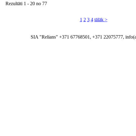
Rezultāti
1 - 20
no
77
1
2
3
4
tālāk >
SIA "Relians" +371 67768501, +371 22075777, info(at