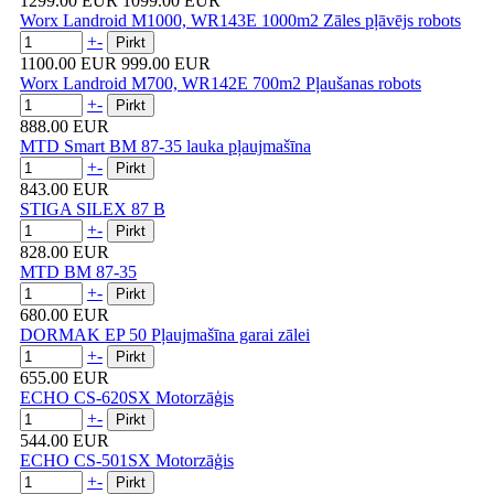
1299.00 EUR
1099.00 EUR
Worx Landroid M1000, WR143E 1000m2 Zāles pļāvējs robots
+
-
1100.00 EUR
999.00 EUR
Worx Landroid M700, WR142E 700m2 Pļaušanas robots
+
-
888.00 EUR
MTD Smart BM 87-35 lauka pļaujmašīna
+
-
843.00 EUR
STIGA SILEX 87 B
+
-
828.00 EUR
MTD BM 87-35
+
-
680.00 EUR
DORMAK EP 50 Pļaujmašīna garai zālei
+
-
655.00 EUR
ECHO CS-620SX Motorzāģis
+
-
544.00 EUR
ECHO CS-501SX Motorzāģis
+
-