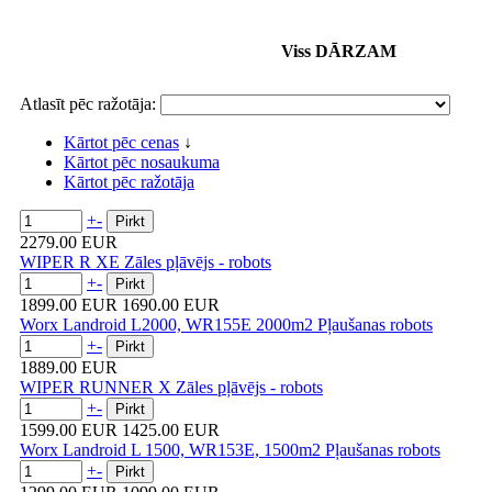
Viss DĀRZAM
Atlasīt pēc ražotāja:
Kārtot pēc cenas
↓
Kārtot pēc nosaukuma
Kārtot pēc ražotāja
+
-
2279.00 EUR
WIPER R XE Zāles pļāvējs - robots
+
-
1899.00 EUR
1690.00 EUR
Worx Landroid L2000, WR155E 2000m2 Pļaušanas robots
+
-
1889.00 EUR
WIPER RUNNER X Zāles pļāvējs - robots
+
-
1599.00 EUR
1425.00 EUR
Worx Landroid L 1500, WR153E, 1500m2 Pļaušanas robots
+
-