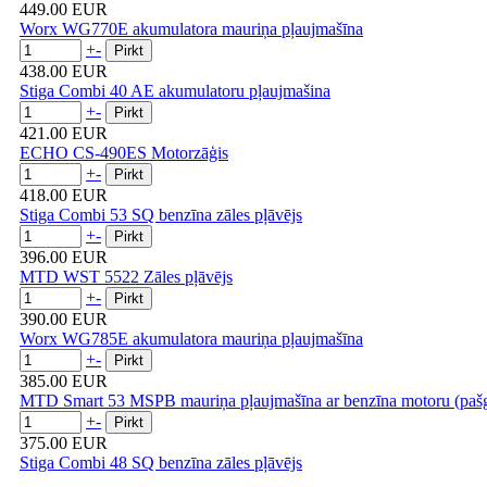
449.00 EUR
Worx WG770E akumulatora mauriņa pļaujmašīna
+
-
438.00 EUR
Stiga Combi 40 AE akumulatoru pļaujmašina
+
-
421.00 EUR
ECHO CS-490ES Motorzāģis
+
-
418.00 EUR
Stiga Combi 53 SQ benzīna zāles pļāvējs
+
-
396.00 EUR
MTD WST 5522 Zāles pļāvējs
+
-
390.00 EUR
Worx WG785E akumulatora mauriņa pļaujmašīna
+
-
385.00 EUR
MTD Smart 53 MSPB mauriņa pļaujmašīna ar benzīna motoru (pašg
+
-
375.00 EUR
Stiga Combi 48 SQ benzīna zāles pļāvējs