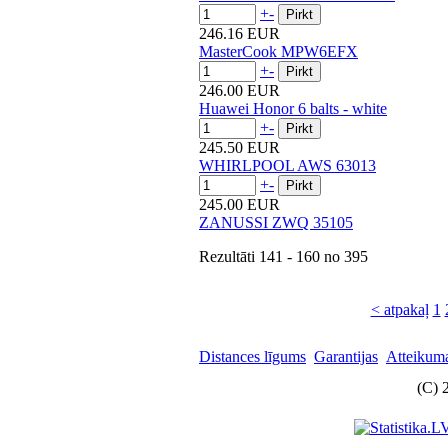
+
-
246.16 EUR
MasterCook MPW6EFX
+
-
246.00 EUR
Huawei Honor 6 balts - white
+
-
245.50 EUR
WHIRLPOOL AWS 63013
+
-
245.00 EUR
ZANUSSI ZWQ 35105
Rezultāti
141 - 160
no
395
< atpakaļ
1
Distances līgums
Garantijas
Atteikuma
(C) 