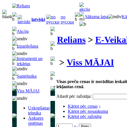
Sākuma lapa
Kā
по
latviski
русски
Akcija
Relians
>
E-Veika
Izpardošana
Instrumenti un
>
Viss MĀJAI
iekārtas
Santehnika
Visas preču cenas ir norādītas iesk
iekļautas cenā
.
Viss MĀJAI
Atlasīt pēc ražotāja:
Kārtot pēc cenas
↓
Uzkopšanas
Kārtot pēc nosaukuma
tehnika
Kārtot pēc ražotāja
Apkures
sistēmas
+
-