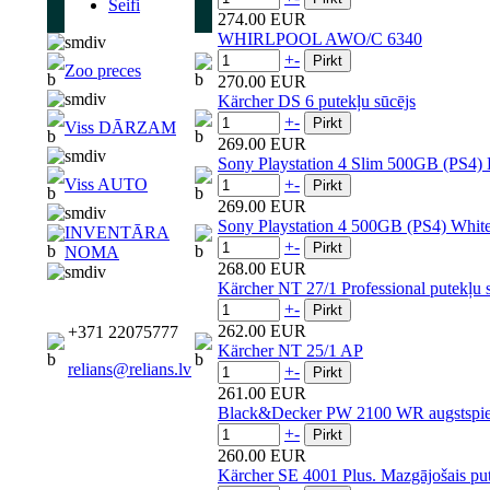
Seifi
274.00 EUR
WHIRLPOOL AWO/C 6340
+
-
Zoo preces
270.00 EUR
Kärcher DS 6 putekļu sūcējs
+
-
Viss DĀRZAM
269.00 EUR
Sony Playstation 4 Slim 500GB (PS4) 
Viss AUTO
+
-
269.00 EUR
Sony Playstation 4 500GB (PS4) Whit
INVENTĀRA
+
-
NOMA
268.00 EUR
Kärcher NT 27/1 Professional putekļu 
+
-
262.00 EUR
+371 22075777
Kärcher NT 25/1 AP
relians@relians.lv
+
-
261.00 EUR
Black&Decker PW 2100 WR augstspied
+
-
260.00 EUR
Kärcher SE 4001 Plus. Mazgājošais put