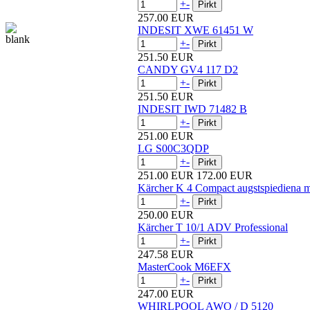
+
-
257.00 EUR
INDESIT XWE 61451 W
+
-
251.50 EUR
CANDY GV4 117 D2
+
-
251.50 EUR
INDESIT IWD 71482 B
+
-
251.00 EUR
LG S00C3QDP
+
-
251.00 EUR
172.00 EUR
Kärcher K 4 Compact augstspiediena m
+
-
250.00 EUR
Kärcher T 10/1 ADV Professional
+
-
247.58 EUR
MasterCook M6EFX
+
-
247.00 EUR
WHIRLPOOL AWO / D 5120