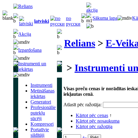
Sākuma lapa
Kā
по
latviski
русски
Akcija
Relians
>
E-Veika
Izpardošana
Instrumenti un
>
Instrumenti un
iekārtas
Instrumenti
Visas preču cenas ir norādītas ies
Metināšanas
iekļautas cenā
.
iekārtas
Ģeneratori
Atlasīt pēc ražotāja:
Profesionālie
putekļu
Kārtot pēc cenas
↑
sūcēji
Kārtot pēc nosaukuma
Kompresori
Kārtot pēc ražotāja
Portatīvie
sildītāji
+
-