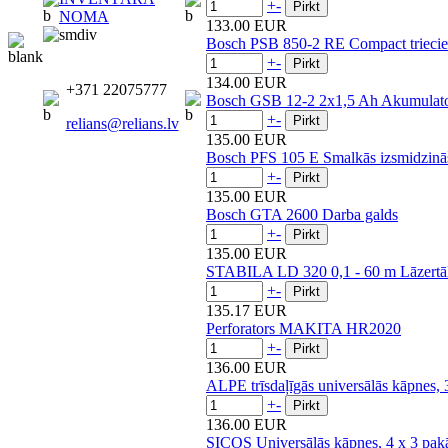
+
-
NOMA
133.00 EUR
Bosch PSB 850-2 RE Compact triecie
+
-
134.00 EUR
+371 22075777
Bosch GSB 12-2 2x1,5 Ah Akumulatora
+
-
relians@relians.lv
135.00 EUR
Bosch PFS 105 E Smalkās izsmidzinā
+
-
135.00 EUR
Bosch GTA 2600 Darba galds
+
-
135.00 EUR
STABILA LD 320 0,1 - 60 m Lāzertā
+
-
135.17 EUR
Perforators MAKITA HR2020
+
-
136.00 EUR
ALPE trīsdaļīgās universālās kāpnes
+
-
136.00 EUR
SICOS Universālās kāpnes, 4 x 3 pa