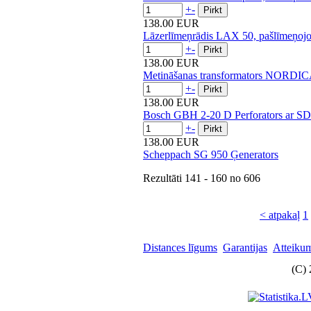
+
-
138.00 EUR
Lāzerlīmeņrādis LAX 50, pašlīmeņojošs
+
-
138.00 EUR
Metināšanas transformators NORDIC
+
-
138.00 EUR
Bosch GBH 2-20 D Perforators ar SDS
+
-
138.00 EUR
Scheppach SG 950 Ģenerators
Rezultāti
141 - 160
no
606
< atpakaļ
1
Distances līgums
Garantijas
Atteikum
(C) 