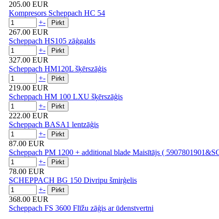
205.00 EUR
Kompresors Scheppach HC 54
+
-
267.00 EUR
Scheppach HS105 zāģgalds
+
-
327.00 EUR
Scheppach HM120L šķērszāģis
+
-
219.00 EUR
Scheppach HM 100 LXU šķērszāģis
+
-
222.00 EUR
Scheppach BASA1 lentzāģis
+
-
87.00 EUR
Scheppach PM 1200 + additional blade Maisītājs ( 5907801901&
+
-
78.00 EUR
SCHEPPACH BG 150 Divripu šmirģelis
+
-
368.00 EUR
Scheppach FS 3600 Flīžu zāģis ar ūdenstvertni