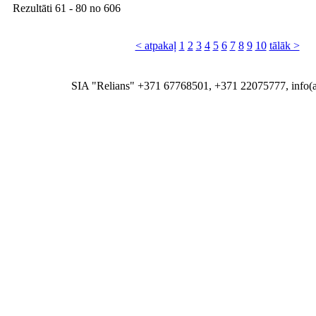
Rezultāti
61 - 80
no
606
< atpakaļ
1
2
3
4
5
6
7
8
9
10
tālāk >
SIA "Relians" +371 67768501, +371 22075777, info(at