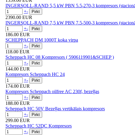
1359.00 EUR
INGERSOLL-RAND 5,5 kW PBN 5.5-270-3 kompresors (stacionār
+
-
2390.00 EUR
INGERSOLL-RAND 7,5 kW PBN 7.5-500-3 kompresors (stacionār
+
-
186.00 EUR
SCHEPPACH DM 1000T koka virpa
+
-
118.00 EUR
Scheppach HC 08 Kompresors ( 5906119901&SCHEP )
+
-
144.00 EUR
Kompresors Scheppach HC 24
+
-
174.00 EUR
Kompresors Scheppach oilfree AC 230f, bezeļļas
+
-
188.00 EUR
Scheppach HC 50V Bezeļļas vertikālais kompresors
+
-
299.00 EUR
Scheppach HC 52DC Kompresors
+
-