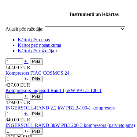
Instrumenti un iekārtas
Atlasīt pēc ražotāja:
Kārtot pēc cenas
Kārtot pēc nosaukuma
Kārtot pēc ražotāja
↓
+
-
142.00 EUR
Kompresors FIAC COSMOS 24
+
-
427.00 EUR
Kompressors Ingersoll-Rand 1,5kW PB1.5-100-1
+
-
479.00 EUR
INGERSOLL-RAND 2,2 kW PB2.2-100-1 kompresors
+
-
840.00 EUR
INGERSOLL-RAND 3kW PB3-200-3 kompresors (pārvietojams)
+
-