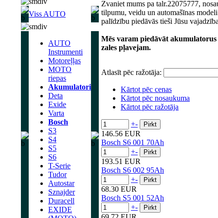
Zvaniet mums pa talr.22075777, nosau
tilpumu, veidu un automašīnas modeli
Viss AUTO
palīdzību piedāvās tieši Jūsu vajadzīb
Mēs varam piedāvāt akumulatorus a
AUTO
zales pļavejam.
Instrumenti
Motoreļļas
MOTO
Atlasīt pēc ražotāja:
riepas
Akumulatori
Kārtot pēc cenas
Deta
Kārtot pēc nosaukuma
Exide
Kārtot pēc ražotāja
Varta
Bosch
+
-
S3
146.56 EUR
S4
Bosch S6 001 70Ah
S5
+
-
S6
193.51 EUR
T-Serie
Bosch S6 002 95Ah
Tudor
+
-
Autostar
68.30 EUR
Sznajder
Bosch S5 001 52Ah
Duracell
+
-
EXIDE
69.72 EUR