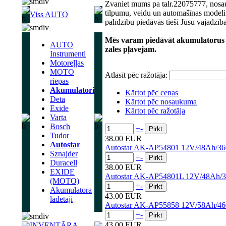
Zvaniet mums pa talr.22075777, nosau
tilpumu, veidu un automašīnas modeli
Viss AUTO
palīdzību piedāvās tieši Jūsu vajadzīb
Mēs varam piedāvāt akumulatorus a
AUTO
zales pļavejam.
Instrumenti
Motoreļļas
MOTO
Atlasīt pēc ražotāja:
riepas
Akumulatori
Kārtot pēc cenas
Deta
Kārtot pēc nosaukuma
Exide
Kārtot pēc ražotāja
Varta
Bosch
+
-
Tudor
38.00 EUR
Autostar
Autostar AK-AP54801 12V/48Ah/3
Sznajder
+
-
Duracell
38.00 EUR
EXIDE
Autostar AK-AP54801L 12V/48Ah/
(MOTO)
+
-
Akumulatora
43.00 EUR
lādētāji
Autostar AK-AP55858 12V/58Ah/4
+
-
43.00 EUR
INVENTĀRA