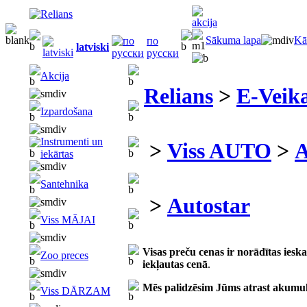
Sākuma lapa
Kā
по
latviski
русски
Akcija
Relians
>
E-Veika
Izpardošana
Instrumenti un
>
Viss AUTO
>
A
iekārtas
Santehnika
>
Autostar
Viss MĀJAI
Visas preču cenas ir norādītas ies
Zoo preces
iekļautas cenā
.
Mēs palidzēsim Jūms atrast akumu
Viss DĀRZAM