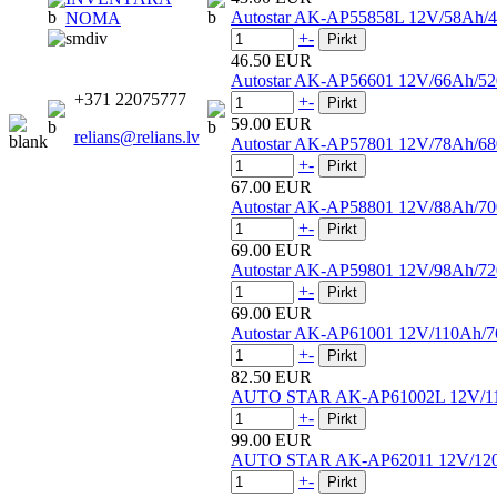
Autostar AK-AP55858L 12V/58Ah/
NOMA
+
-
46.50 EUR
Autostar AK-AP56601 12V/66Ah/5
+371 22075777
+
-
59.00 EUR
relians@relians.lv
Autostar AK-AP57801 12V/78Ah/6
+
-
67.00 EUR
Autostar AK-AP58801 12V/88Ah/7
+
-
69.00 EUR
Autostar AK-AP59801 12V/98Ah/7
+
-
69.00 EUR
Autostar AK-AP61001 12V/110Ah/
+
-
82.50 EUR
AUTO STAR AK-AP61002L 12V/1
+
-
99.00 EUR
AUTO STAR AK-AP62011 12V/12
+
-