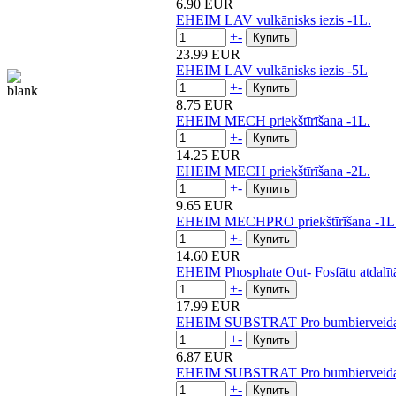
6.90 EUR
EHEIM LAV vulkānisks iezis -1L.
+
-
23.99 EUR
EHEIM LAV vulkānisks iezis -5L
+
-
8.75 EUR
EHEIM MECH priekštīrīšana -1L.
+
-
14.25 EUR
EHEIM MECH priekštīrīšana -2L.
+
-
9.65 EUR
EHEIM MECHPRO priekštīrīšana -1L
+
-
14.60 EUR
EHEIM Phosphate Out- Fosfātu atdalīt
+
-
17.99 EUR
EHEIM SUBSTRAT Pro bumbierveida p
+
-
6.87 EUR
EHEIM SUBSTRAT Pro bumbierveida p
+
-