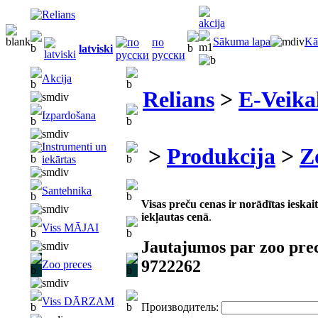
Sākuma lapa
Kā
по
latviski
русски
Akcija
Relians
>
E-Veika
Izpardošana
Instrumenti un
>
Produkcija
>
Z
iekārtas
Santehnika
Visas preču cenas ir norādītas iesk
iekļautas cenā
.
Viss MĀJAI
Jautajumos par zoo pre
9722262
Zoo preces
Viss DĀRZAM
Производитель: