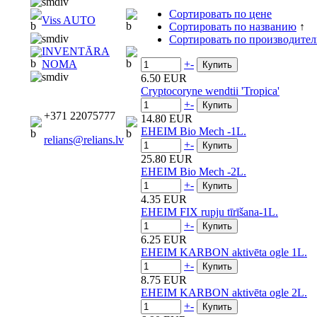
Сортировать по цене
Viss AUTO
Сортировать по названию
↑
Сортировать по производите
INVENTĀRA
+
-
NOMA
6.50 EUR
Cryptocoryne wendtii 'Tropica'
+
-
+371 22075777
14.80 EUR
EHEIM Bio Mech -1L.
relians@relians.lv
+
-
25.80 EUR
EHEIM Bio Mech -2L.
+
-
4.35 EUR
EHEIM FIX rupju tīrīšana-1L.
+
-
6.25 EUR
EHEIM KARBON aktivēta ogle 1L.
+
-
8.75 EUR
EHEIM KARBON aktivēta ogle 2L.
+
-