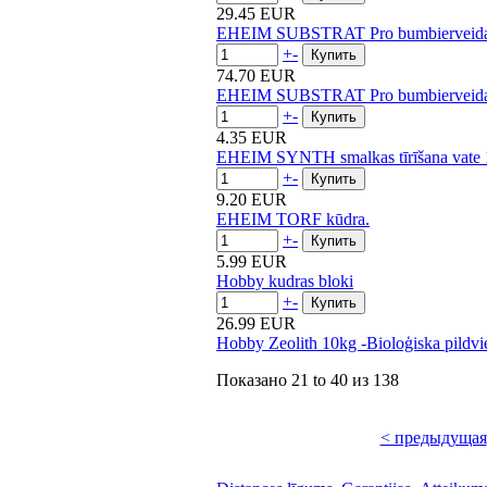
29.45 EUR
EHEIM SUBSTRAT Pro bumbierveida p
+
-
74.70 EUR
EHEIM SUBSTRAT Pro bumbierveida p
+
-
4.35 EUR
EHEIM SYNTH smalkas tīrīšana vate 
+
-
9.20 EUR
EHEIM TORF kūdra.
+
-
5.99 EUR
Hobby kudras bloki
+
-
26.99 EUR
Hobby Zeolith 10kg -Bioloģiska pildvi
Показано
21 to 40
из
138
< предыдущая