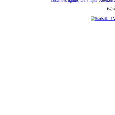
Distances līgums
Garantijas
Atteikuma
(C) 