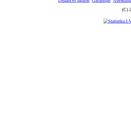
Distances līgums
Garantijas
Atteikuma
(C) 