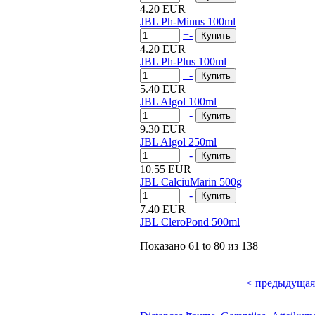
4.20 EUR
JBL Ph-Minus 100ml
+
-
4.20 EUR
JBL Ph-Plus 100ml
+
-
5.40 EUR
JBL Algol 100ml
+
-
9.30 EUR
JBL Algol 250ml
+
-
10.55 EUR
JBL CalciuMarin 500g
+
-
7.40 EUR
JBL CleroPond 500ml
Показано
61 to 80
из
138
< предыдущая