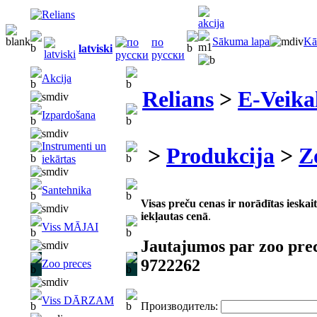
Sākuma lapa
Kā
по
latviski
русски
Akcija
Relians
>
E-Veika
Izpardošana
Instrumenti un
>
Produkcija
>
Z
iekārtas
Santehnika
Visas preču cenas ir norādītas iesk
iekļautas cenā
.
Viss MĀJAI
Jautajumos par zoo pre
9722262
Zoo preces
Viss DĀRZAM
Производитель: