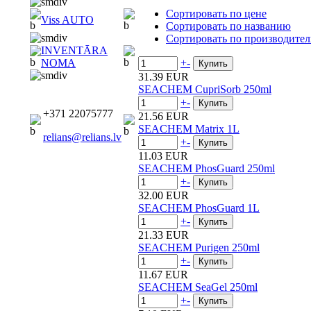
Сортировать по цене
Viss AUTO
Сортировать по названию
Сортировать по производите
INVENTĀRA
+
-
NOMA
31.39 EUR
SEACHEM CupriSorb 250ml
+
-
+371 22075777
21.56 EUR
SEACHEM Matrix 1L
relians@relians.lv
+
-
11.03 EUR
SEACHEM PhosGuard 250ml
+
-
32.00 EUR
SEACHEM PhosGuard 1L
+
-
21.33 EUR
SEACHEM Purigen 250ml
+
-
11.67 EUR
SEACHEM SeaGel 250ml
+
-