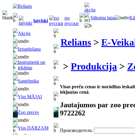
Sākuma lapa
Kā
по
latviski
русски
Akcija
Relians
>
E-Veika
Izpardošana
Instrumenti un
>
Produkcija
>
Z
iekārtas
Santehnika
Visas preču cenas ir norādītas iesk
iekļautas cenā
.
Viss MĀJAI
Jautajumos par zoo pre
9722262
Zoo preces
Viss DĀRZAM
Производитель: