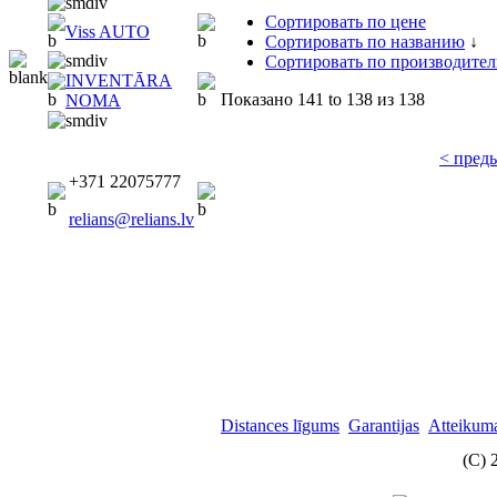
Сортировать по цене
Viss AUTO
Сортировать по названию
↓
Сортировать по производите
INVENTĀRA
Показано
141 to 138
из
138
NOMA
< пред
+371 22075777
relians@relians.lv
Distances līgums
Garantijas
Atteikuma
(C) 