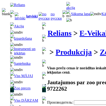
Sākuma lapa
Kā
по
latviski
русски
Akcija
Relians
>
E-Veika
Izpardošana
Instrumenti un
>
Produkcija
>
Z
iekārtas
Santehnika
Visas preču cenas ir norādītas iesk
iekļautas cenā
.
Viss MĀJAI
Jautajumos par zoo pre
9722262
Zoo preces
Viss DĀRZAM
Производитель: