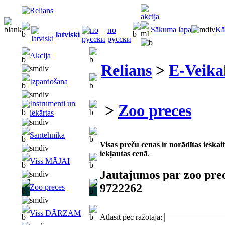
Sākuma lapa
Kā
по
latviski
русски
Akcija
Relians
>
E-Veika
Izpardošana
Instrumenti un
>
Zoo preces
iekārtas
Santehnika
Visas preču cenas ir norādītas iesk
iekļautas cenā
.
Viss MĀJAI
Jautajumos par zoo pre
9722262
Zoo preces
Viss DĀRZAM
Atlasīt pēc ražotāja: