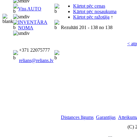
Kārtot pēc cenas
Viss AUTO
Kārtot pēc nosaukuma
Kārtot pēc ražotāja
↑
INVENTĀRA
Rezultāti
201 - 138
no
138
NOMA
< at
+371 22075777
relians@relians.lv
Distances līgums
Garantijas
Atteikuma
(C) 