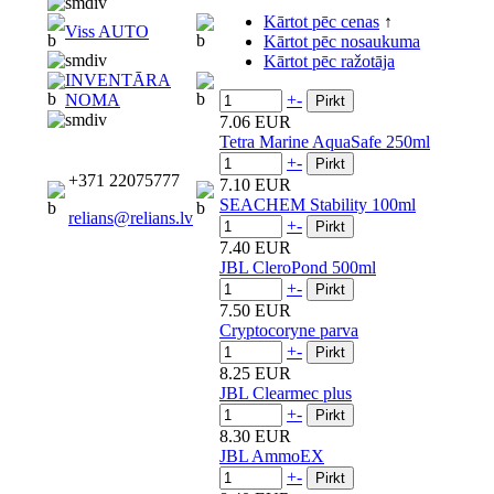
Kārtot pēc cenas
↑
Viss AUTO
Kārtot pēc nosaukuma
Kārtot pēc ražotāja
INVENTĀRA
+
-
NOMA
7.06 EUR
Tetra Marine AquaSafe 250ml
+
-
+371 22075777
7.10 EUR
SEACHEM Stability 100ml
relians@relians.lv
+
-
7.40 EUR
JBL CleroPond 500ml
+
-
7.50 EUR
Cryptocoryne parva
+
-
8.25 EUR
JBL Clearmec plus
+
-
8.30 EUR
JBL AmmoEX
+
-