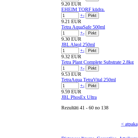
9.20 EUR
EHEIM TORF kūdra.
+
-
9.21 EUR
Tetra AquaSafe 500ml
+
-
9.30 EUR
JBL Algol 250ml
+
-
9.32 EUR
Tetra Plant Complete Substrate 2.8kg
+
-
9.53 EUR
TetraAqua TetraVital 250ml
+
-
9.59 EUR
JBL PhosEx Ultra
Rezultāti
41 - 60
no
138
< atpaka