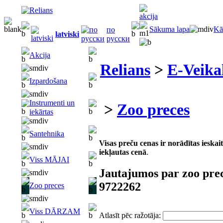
Sākuma lapa
Kā
по
latviski
русски
Akcija
Relians
>
E-Veika
Izpardošana
Instrumenti un
>
Zoo preces
iekārtas
Santehnika
Visas preču cenas ir norādītas iesk
iekļautas cenā
.
Viss MĀJAI
Jautajumos par zoo pre
9722262
Zoo preces
Viss DĀRZAM
Atlasīt pēc ražotāja: