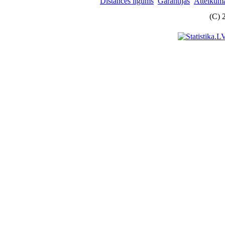
Distances līgums
Garantijas
Atteikuma
(C) 