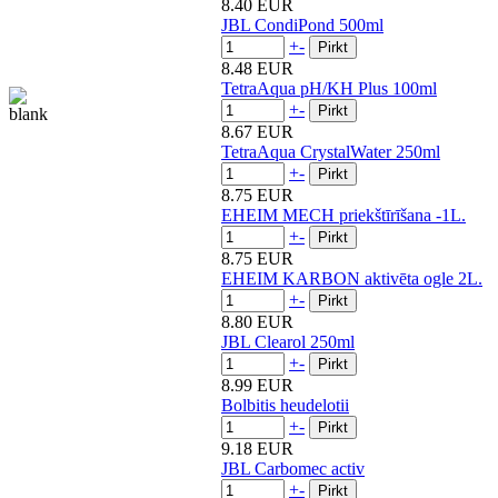
8.40 EUR
JBL CondiPond 500ml
+
-
8.48 EUR
TetraAqua pH/KH Plus 100ml
+
-
8.67 EUR
TetraAqua CrystalWater 250ml
+
-
8.75 EUR
EHEIM MECH priekštīrīšana -1L.
+
-
8.75 EUR
EHEIM KARBON aktivēta ogle 2L.
+
-
8.80 EUR
JBL Clearol 250ml
+
-
8.99 EUR
Bolbitis heudelotii
+
-
9.18 EUR
JBL Carbomec activ
+
-