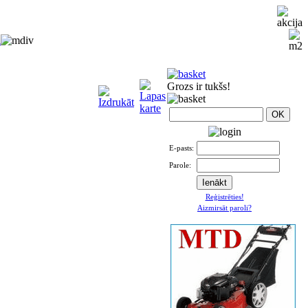
i
Grozs ir tukšs!
E-pasts:
Parole:
Reģistrēties!
Aizmirsāt paroli?