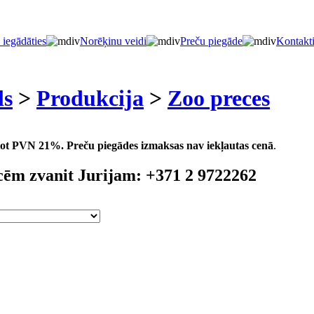
 iegādāties
Norēķinu veidi
Preču piegāde
Kontakt
ls
>
Produkcija
>
Zoo preces
aitot PVN 21%.
Preču piegādes izmaksas nav iekļautas cenā
.
cēm zvanit Jurijam: +371 2 9722262