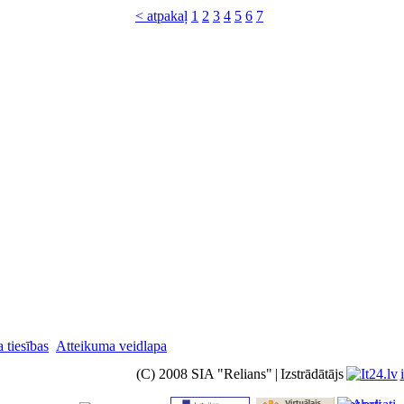
< atpakaļ
1
2
3
4
5
6
7
 tiesības
Atteikuma veidlapa
(C) 2008 SIA "Relians"
|
Izstrādātājs