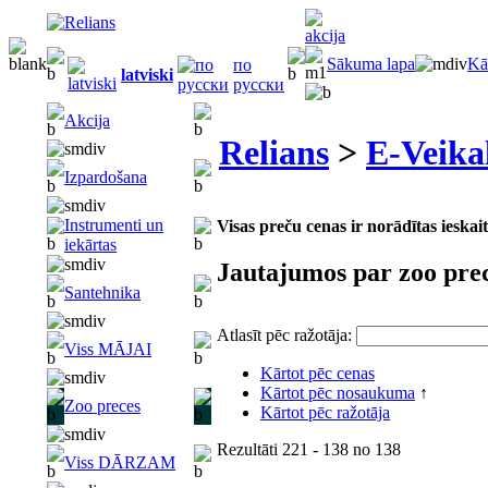
Sākuma lapa
Kā
по
latviski
русски
Akcija
Relians
>
E-Veika
Izpardošana
Instrumenti un
Visas preču cenas ir norādītas iesk
iekārtas
Jautajumos par zoo pre
Santehnika
Atlasīt pēc ražotāja:
Viss MĀJAI
Kārtot pēc cenas
Kārtot pēc nosaukuma
↑
Zoo preces
Kārtot pēc ražotāja
Rezultāti
221 - 138
no
138
Viss DĀRZAM