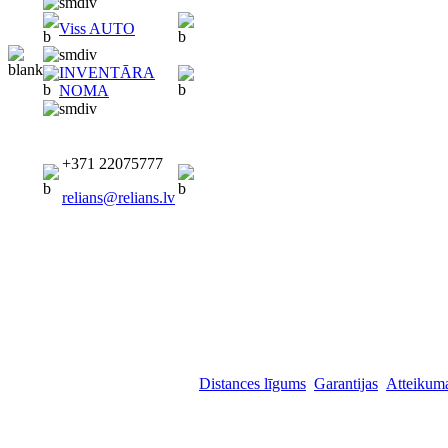
Viss AUTO
INVENTĀRA
NOMA
+371 22075777
relians@relians.lv
Distances līgums
Garantijas
Atteikuma