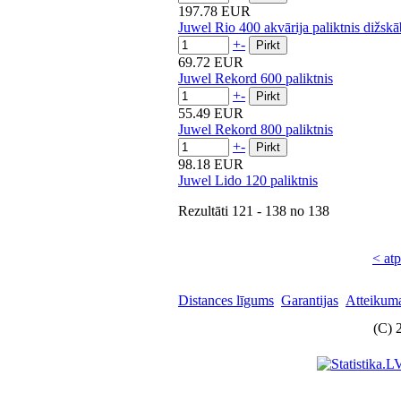
197.78 EUR
Juwel Rio 400 akvārija paliktnis dižskā
+
-
69.72 EUR
Juwel Rekord 600 paliktnis
+
-
55.49 EUR
Juwel Rekord 800 paliktnis
+
-
98.18 EUR
Juwel Lido 120 paliktnis
Rezultāti
121 - 138
no
138
< at
Distances līgums
Garantijas
Atteikuma
(C) 