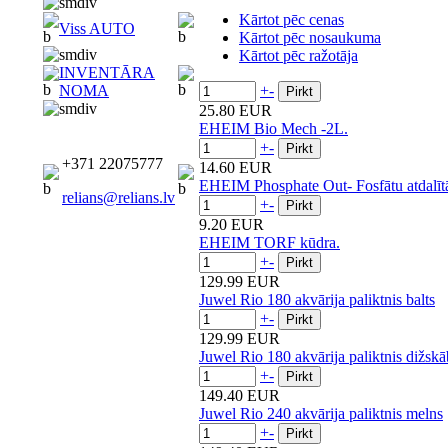
Kārtot pēc cenas
Viss AUTO
Kārtot pēc nosaukuma
Kārtot pēc ražotāja
INVENTĀRA
+
-
NOMA
25.80 EUR
EHEIM Bio Mech -2L.
+
-
+371 22075777
14.60 EUR
EHEIM Phosphate Out- Fosfātu atdalīt
relians@relians.lv
+
-
9.20 EUR
EHEIM TORF kūdra.
+
-
129.99 EUR
Juwel Rio 180 akvārija paliktnis balts
+
-
129.99 EUR
Juwel Rio 180 akvārija paliktnis dižskā
+
-
149.40 EUR
Juwel Rio 240 akvārija paliktnis melns
+
-