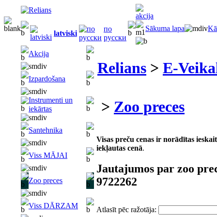
Sākuma lapa
Kā
по
latviski
русски
Akcija
Relians
>
E-Veika
Izpardošana
Instrumenti un
>
Zoo preces
iekārtas
Santehnika
Visas preču cenas ir norādītas iesk
iekļautas cenā
.
Viss MĀJAI
Jautajumos par zoo pre
9722262
Zoo preces
Viss DĀRZAM
Atlasīt pēc ražotāja: