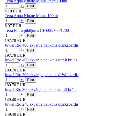
Tetra Aqua Nitrate Minus Pearl 100ml
+
-
4.18 EUR
Tetra Aqua Nitrate Minus 100ml
+
-
6.97 EUR
Tetra Filtru pildījums CF 600/700/1200
+
-
197.78 EUR
Juwel Rio 400 akvārija paliktnis dižskābardis
+
-
197.78 EUR
Juwel Rio 400 akvārija paliktnis tumši brūns
+
-
180.70 EUR
Juwel Rio 300 akvārija paliktnis dižskābardis
+
-
180.70 EUR
Juwel Rio 300 akvārija paliktnis tumši brūns
+
-
149.40 EUR
Juwel Rio 240 akvārija paliktnis dižskābardis
+
-
149.40 EUR