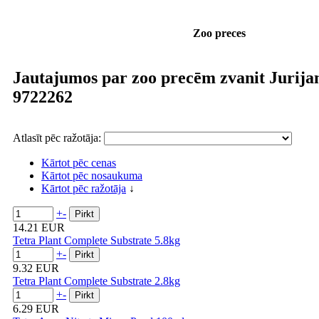
Zoo preces
Jautajumos par zoo precēm zvanit Jurija
9722262
Atlasīt pēc ražotāja:
Kārtot pēc cenas
Kārtot pēc nosaukuma
Kārtot pēc ražotāja
↓
+
-
14.21 EUR
Tetra Plant Complete Substrate 5.8kg
+
-
9.32 EUR
Tetra Plant Complete Substrate 2.8kg
+
-
6.29 EUR