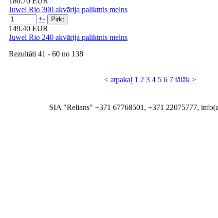
180.70 EUR
Juwel Rio 300 akvārija paliktnis melns
+
-
149.40 EUR
Juwel Rio 240 akvārija paliktnis melns
Rezultāti
41 - 60
no
138
< atpakaļ
1
2
3
4
5
6
7
tālāk >
SIA "Relians" +371 67768501, +371 22075777, info(at