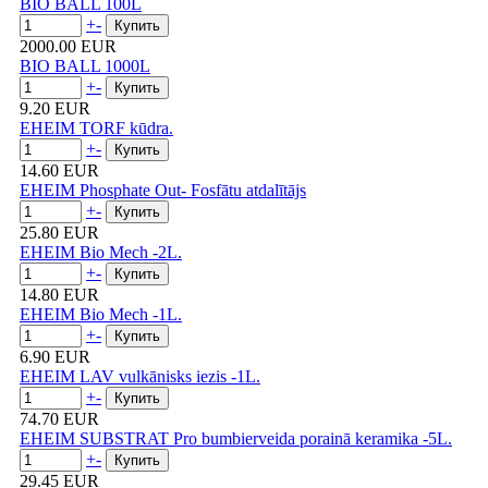
BIO BALL 100L
+
-
2000.00 EUR
BIO BALL 1000L
+
-
9.20 EUR
EHEIM TORF kūdra.
+
-
14.60 EUR
EHEIM Phosphate Out- Fosfātu atdalītājs
+
-
25.80 EUR
EHEIM Bio Mech -2L.
+
-
14.80 EUR
EHEIM Bio Mech -1L.
+
-
6.90 EUR
EHEIM LAV vulkānisks iezis -1L.
+
-
74.70 EUR
EHEIM SUBSTRAT Pro bumbierveida porainā keramika -5L.
+
-
29.45 EUR