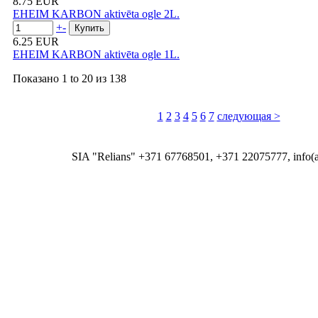
8.75 EUR
EHEIM KARBON aktivēta ogle 2L.
+
-
6.25 EUR
EHEIM KARBON aktivēta ogle 1L.
Показано
1 to 20
из
138
1
2
3
4
5
6
7
следующая >
SIA "Relians" +371 67768501, +371 22075777, info(at