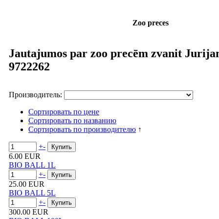
Zoo preces
Jautajumos par zoo precēm zvanit Jurija
9722262
Производитель:
Сортировать по цене
Сортировать по названию
Сортировать по производителю
↑
+
-
6.00 EUR
BIO BALL 1L
+
-
25.00 EUR
BIO BALL 5L
+
-
300.00 EUR