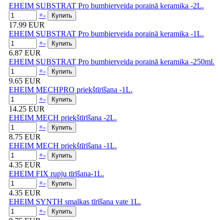
EHEIM SUBSTRAT Pro bumbierveida porainā keramika -2L.
+
-
17.99 EUR
EHEIM SUBSTRAT Pro bumbierveida porainā keramika -1L.
+
-
6.87 EUR
EHEIM SUBSTRAT Pro bumbierveida porainā keramika -250ml.
+
-
9.65 EUR
EHEIM MECHPRO priekštīrīšana -1L.
+
-
14.25 EUR
EHEIM MECH priekštīrīšana -2L.
+
-
8.75 EUR
EHEIM MECH priekštīrīšana -1L.
+
-
4.35 EUR
EHEIM FIX rupju tīrīšana-1L.
+
-
4.35 EUR
EHEIM SYNTH smalkas tīrīšana vate 1L.
+
-