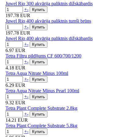
Juwel Rio 300 akvārija paliktnis dižskābardis
+
-
197.78 EUR
Juwel Rio 400 akvārija paliktnis tumši brūns
+
-
197.78 EUR
Juwel Rio 400 akvārija paliktnis dižskābardis
+
-
6.97 EUR
Tetra Filtru pildījums CF 600/700/1200
+
-
4.18 EUR
Tetra Aqua Nitrate Minus 100ml
+
-
6.29 EUR
Tetra Aqua Nitrate Minus Pearl 100ml
+
-
9.32 EUR
Tetra Plant Complete Substrate 2.8kg
+
-
14.21 EUR
Tetra Plant Complete Substrate 5.8kg
+
-