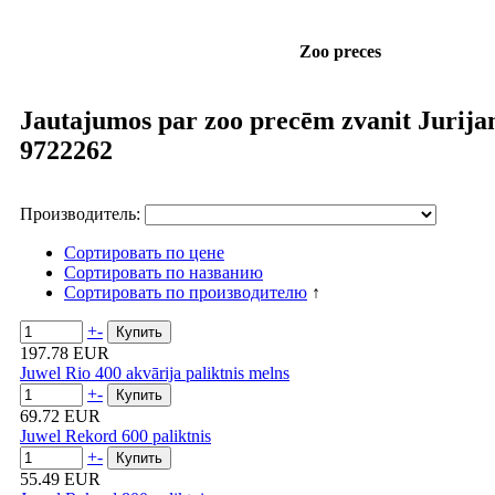
Zoo preces
Jautajumos par zoo precēm zvanit Jurija
9722262
Производитель:
Сортировать по цене
Сортировать по названию
Сортировать по производителю
↑
+
-
197.78 EUR
Juwel Rio 400 akvārija paliktnis melns
+
-
69.72 EUR
Juwel Rekord 600 paliktnis
+
-
55.49 EUR